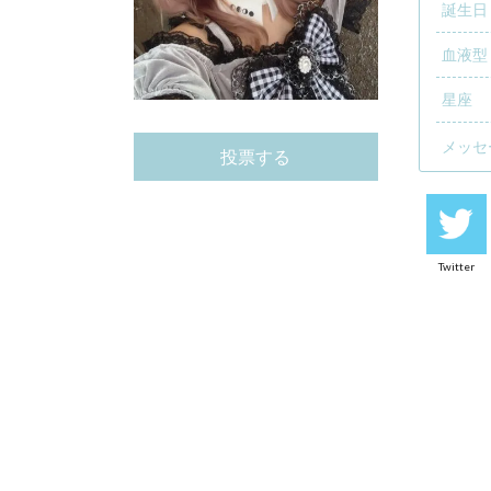
誕生日
血液型
星座
メッセ
投票する
Twitter