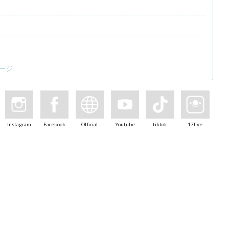
ージ
Instagram
Facebook
Official
Youtube
tiktok
17live