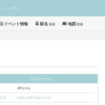
ン・バイト求人
イベント情報
駅名
地図
検索
検索
プロフィール
めちゃん
お店
Emily with Paper moon