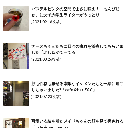
パステルピンクの空間でまさに映え！「もんびじ
ゅ」に女子大学生ライターがうっとり
（2021.09.16投稿）
ナースちゃんたちに日々の疲れを治療してもらいま
した「ぷしゅかてーてる」
（2021.08.26投稿）
顔も性格も推せる素敵なイケメンたちと一緒に過ご
しちゃいました?「cafe＆bar ZAC」
（2021.07.23投稿）
可愛い衣装を着たメイドちゃんの顔を見て癒される
「cafe＆bar chapo」