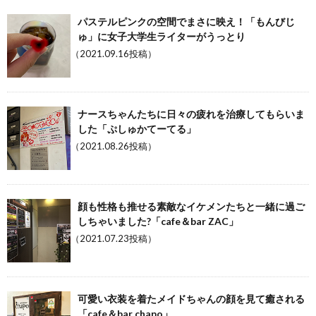
パステルピンクの空間でまさに映え！「もんびじ
ゅ」に女子大学生ライターがうっとり
（2021.09.16投稿）
ナースちゃんたちに日々の疲れを治療してもらいま
した「ぷしゅかてーてる」
（2021.08.26投稿）
顔も性格も推せる素敵なイケメンたちと一緒に過ご
しちゃいました?「cafe＆bar ZAC」
（2021.07.23投稿）
可愛い衣装を着たメイドちゃんの顔を見て癒される
「cafe＆bar chapo」