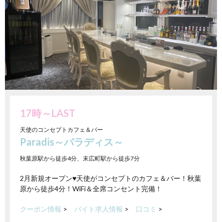
17時～LAST
天使のコンセプトカフェ＆バー
Paradis～パラディス～
秋葉原駅から徒歩4分、末広町駅から徒歩7分
2月新規オープン♥天使がコンセプトのカフェ＆バー！秋葉
原から徒歩4分！WiFi＆全席コンセント完備！
クーポン情報
>
バイト求人情報
>
口コミ
>