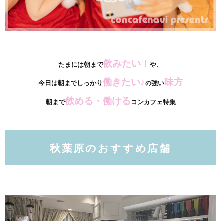
飲みたい！
たまには朝まで
や、
働きたい♪
味方
今日は朝までしっかり
の
強い
飲める・働ける
朝まで
コンカフェ特集
秋葉原のおすすめ店舗