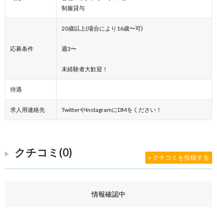
制服貸与
20歳以上(場合により16歳〜可)
応募条件
週3〜
未経験者大歓迎！
待遇
求人用連絡先
TwitterやInstagramにDMをください！
クチコミ(0)
» クチコミを投稿する
情報確認中