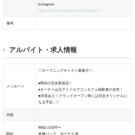
Instagram
https://www.instagram.com/preflop_fc/
備考
アルバイト・求人情報
♡オープニングキャスト募集中♡
♠️関内の完全新規店！
メッセージ
♦️オーナーは元アイドルでコンカフェ経験者の女性！
♣️衣装あり！グランドオープン時には完全オリジナルに
なる予定…♡
内容
時給1100円〜
時給
各種バック、ボーナス 有