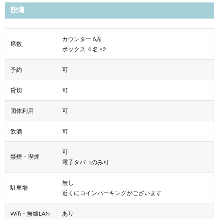
設備
カウンター 6席
席数
ボックス ４名 ×2
予約
可
貸切
可
団体利用
可
飲酒
可
可
禁煙・喫煙
電子タバコのみ可
無し
駐車場
近くにコインパーキングがございます
Wifi・無線LAN
あり