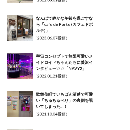
なんばで静かな午後を過ごすな
ら「cafe de Porte (カフェドポ
ルテ)」
（2023.06.07投稿）
宇宙コンセプトで無限可愛いメ
イドロイドちゃんたちに贅沢イ
ンタビュー♡♡「NAVY2」
（2022.01.21投稿）
歌舞伎町でいちばん清楚で可愛
い「ちゅちゅべり」の裏側を覗
いてしまった…！
（2021.10.04投稿）