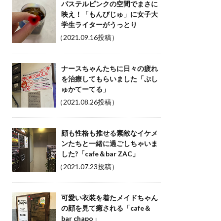
パステルピンクの空間でまさに
映え！「もんびじゅ」に女子大
学生ライターがうっとり
（2021.09.16投稿）
ナースちゃんたちに日々の疲れ
を治療してもらいました「ぷし
ゅかてーてる」
（2021.08.26投稿）
顔も性格も推せる素敵なイケメ
ンたちと一緒に過ごしちゃいま
した?「cafe＆bar ZAC」
（2021.07.23投稿）
可愛い衣装を着たメイドちゃん
の顔を見て癒される「cafe＆
bar chapo」