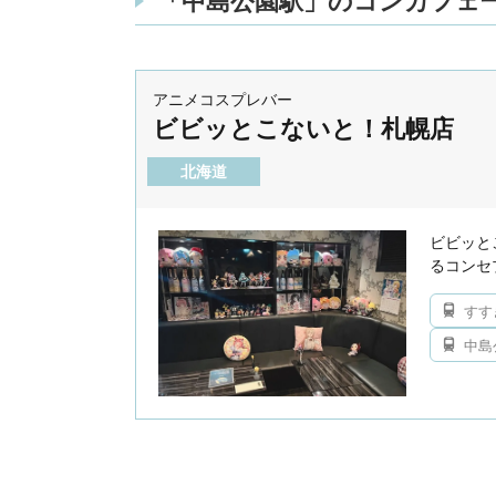
「中島公園駅」のコンカフェ一
アニメコスプレバー
ビビッとこないと！札幌店
北海道
ビビッと
るコンセ
すす
中島